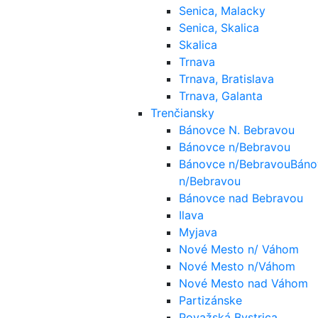
Senica, Malacky
Senica, Skalica
Skalica
Trnava
Trnava, Bratislava
Trnava, Galanta
Trenčiansky
Bánovce N. Bebravou
Bánovce n/Bebravou
Bánovce n/BebravouBáno
n/Bebravou
Bánovce nad Bebravou
Ilava
Myjava
Nové Mesto n/ Váhom
Nové Mesto n/Váhom
Nové Mesto nad Váhom
Partizánske
Považská Bystrica