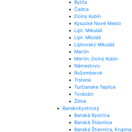
Bytča
Čadca
Dolný Kubín
Kysucké Nové Mesto
Lipt. Mikuláš
Lipt. Miluláš
Liptovský Mikuláš
Martin
Martin, Dolný Kubín
Námestovo
Ružomberok
Trstená
Turčianske Teplice
Tvrdošín
Žilina
Banskobystrický
Banská Bystrica
Banská Štiavnica
Banská Štiavnica, Krupina