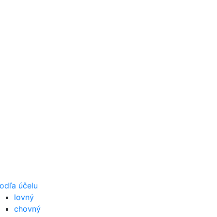
odľa účelu
lovný
chovný