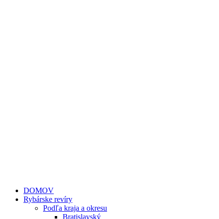
DOMOV
Rybárske revíry
Podľa kraja a okresu
Bratislavský