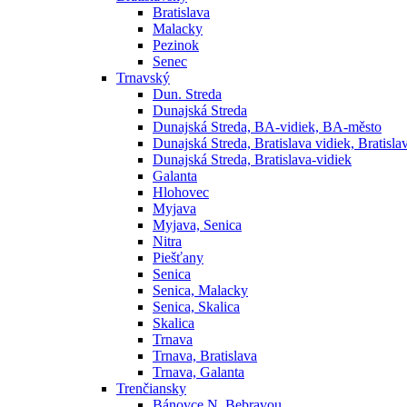
Bratislava
Malacky
Pezinok
Senec
Trnavský
Dun. Streda
Dunajská Streda
Dunajská Streda, BA-vidiek, BA-město
Dunajská Streda, Bratislava vidiek, Bratisla
Dunajská Streda, Bratislava-vidiek
Galanta
Hlohovec
Myjava
Myjava, Senica
Nitra
Piešťany
Senica
Senica, Malacky
Senica, Skalica
Skalica
Trnava
Trnava, Bratislava
Trnava, Galanta
Trenčiansky
Bánovce N. Bebravou