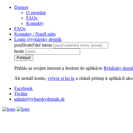
Domov
O projekte
FAQs
Kontakty
FAQs
Kontakty / Napíš nám
Login @rybársky denník
používateľské meno
heslo
Prihlásiť
Prihlás sa svojim menom a heslom do aplikácie
Rybársky denn
Ak nemáš konto,
vytvor si ho tu
a získaš prístup k aplikácií ak
Facebook
Twitter
admin@rybarskydennik.sk