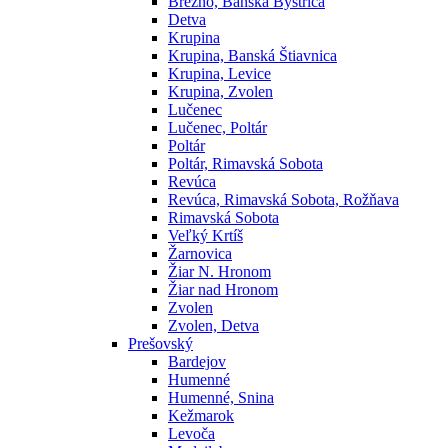
Brezno, Banská Bystrica
Detva
Krupina
Krupina, Banská Štiavnica
Krupina, Levice
Krupina, Zvolen
Lučenec
Lučenec, Poltár
Poltár
Poltár, Rimavská Sobota
Revúca
Revúca, Rimavská Sobota, Rožňava
Rimavská Sobota
Veľký Krtíš
Žarnovica
Žiar N. Hronom
Žiar nad Hronom
Zvolen
Zvolen, Detva
Prešovský
Bardejov
Humenné
Humenné, Snina
Kežmarok
Levoča