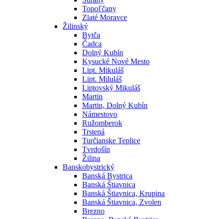
Topoľčany
Zlaté Moravce
Žilinský
Bytča
Čadca
Dolný Kubín
Kysucké Nové Mesto
Lipt. Mikuláš
Lipt. Miluláš
Liptovský Mikuláš
Martin
Martin, Dolný Kubín
Námestovo
Ružomberok
Trstená
Turčianske Teplice
Tvrdošín
Žilina
Banskobystrický
Banská Bystrica
Banská Štiavnica
Banská Štiavnica, Krupina
Banská Štiavnica, Zvolen
Brezno