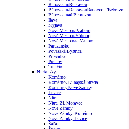
Bánovce n/Bebravou
Bánovce n/BebravouBánovce n/Bebravou
Bánovce nad Bebravou
Ilava
Myjava
Nové Mesto n/ Váhom
Nové Mesto n/Váhom
Nové Mesto nad Váhom
Partizánske
Považská Bystrica
Prievidza
Púchov
Trenčín
Nitriansky
Komárno
Komárno, Dunajská Streda
Komárno, Nové Zámky
Levice
Nitra
Nitra, Zl. Moravce
Nové Zámky
Nové Zámky, Komárno
Nové Zámky, Levice
Šaľa
Šurany