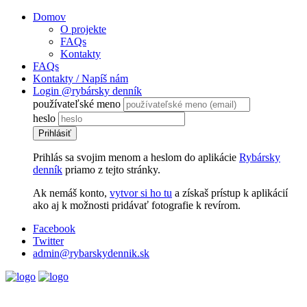
Domov
O projekte
FAQs
Kontakty
FAQs
Kontakty / Napíš nám
Login @rybársky denník
používateľské meno
heslo
Prihlásiť
Prihlás sa svojim menom a heslom do aplikácie
Rybársky
denník
priamo z tejto stránky.
Ak nemáš konto,
vytvor si ho tu
a získaš prístup k aplikácií
ako aj k možnosti pridávať fotografie k revírom.
Facebook
Twitter
admin@rybarskydennik.sk