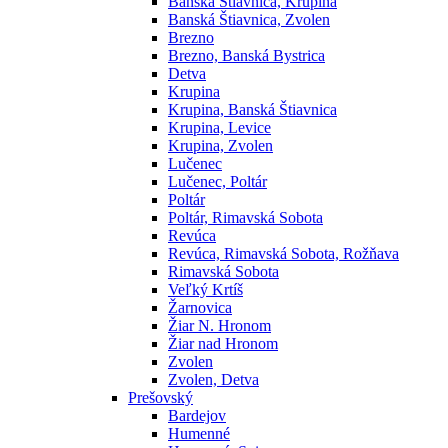
Banská Štiavnica, Krupina
Banská Štiavnica, Zvolen
Brezno
Brezno, Banská Bystrica
Detva
Krupina
Krupina, Banská Štiavnica
Krupina, Levice
Krupina, Zvolen
Lučenec
Lučenec, Poltár
Poltár
Poltár, Rimavská Sobota
Revúca
Revúca, Rimavská Sobota, Rožňava
Rimavská Sobota
Veľký Krtíš
Žarnovica
Žiar N. Hronom
Žiar nad Hronom
Zvolen
Zvolen, Detva
Prešovský
Bardejov
Humenné