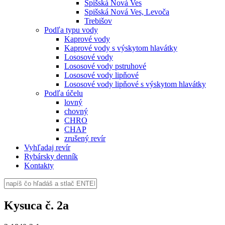
Spišská Nová Ves
Spišská Nová Ves, Levoča
Trebišov
Podľa typu vody
Kaprové vody
Kaprové vody s výskytom hlavátky
Lososové vody
Lososové vody pstruhové
Lososové vody lipňové
Lososové vody lipňové s výskytom hlavátky
Podľa účelu
lovný
chovný
CHRO
CHAP
zrušený revír
Vyhľadaj revír
Rybársky denník
Kontakty
Kysuca č. 2a