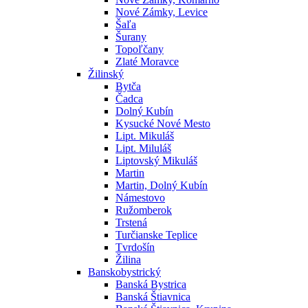
Nové Zámky, Levice
Šaľa
Šurany
Topoľčany
Zlaté Moravce
Žilinský
Bytča
Čadca
Dolný Kubín
Kysucké Nové Mesto
Lipt. Mikuláš
Lipt. Miluláš
Liptovský Mikuláš
Martin
Martin, Dolný Kubín
Námestovo
Ružomberok
Trstená
Turčianske Teplice
Tvrdošín
Žilina
Banskobystrický
Banská Bystrica
Banská Štiavnica