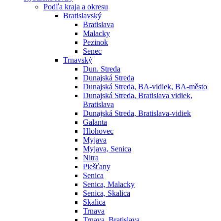
Podľa kraja a okresu
Bratislavský
Bratislava
Malacky
Pezinok
Senec
Trnavský
Dun. Streda
Dunajská Streda
Dunajská Streda, BA-vidiek, BA-město
Dunajská Streda, Bratislava vidiek,
Bratislava
Dunajská Streda, Bratislava-vidiek
Galanta
Hlohovec
Myjava
Myjava, Senica
Nitra
Piešťany
Senica
Senica, Malacky
Senica, Skalica
Skalica
Trnava
Trnava, Bratislava