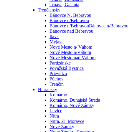
Trnava, Galanta
Trenčiansky
Bánovce N. Bebravou
Bánovce n/Bebravou
Bánovce n/BebravouBánovce n/Bebravou
Bánovce nad Bebravou
Ilava
Myjava
Nové Mesto n/ Váhom
Nové Mesto n/Váhom
Nové Mesto nad Váhom
Partizánske
Považská Bystrica
Prievidza
Púchov
Trenčín
Nitriansky
Komárno
Komárno, Dunajská Streda
Komárno, Nové Zámky
Levice
Nitra
Nitra, Zl. Moravce
Nové Zámky
Nové Zámky, Komárno