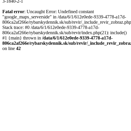
3-1840-2-1
Fatal error
: Uncaught Error: Undefined constant
"google_maps_serverside" in /data/6/1/612e0ede-9339-4778-a17d-
806ca2af266e/rybarskydennik.sk/sub/revir/_include_revir_zobraz.ph
Stack trace: #0 /data/6/1/612e0ede-9339-4778-a17d-
806ca2af266e/rybarskydennik.sk/sub/revir/index.php(21): include()
#1 {main} thrown in
/data/6/1/612e0ede-9339-4778-a17d-
806ca2af266e/rybarskydennik.sk/sub/revir/_include_revir_zobra
on line
42