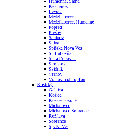
Humenné, Snina
Kežmarok
Levoča
Medzilaborce
Medzilaborce, Humenné
Poprad
Prešov
Sabinov
Snina
Spišská Nová Ves
St. Ľubovňa
Stará Ľubovňa
Stropkov
Svidník
Vranov
Vranov nad Topľou
Košický
Gelnica
Košice
Košice - okolie
Michalovce
Michalovce,Sobrance
Rožňava
Sobrance
Sp. N. Ves