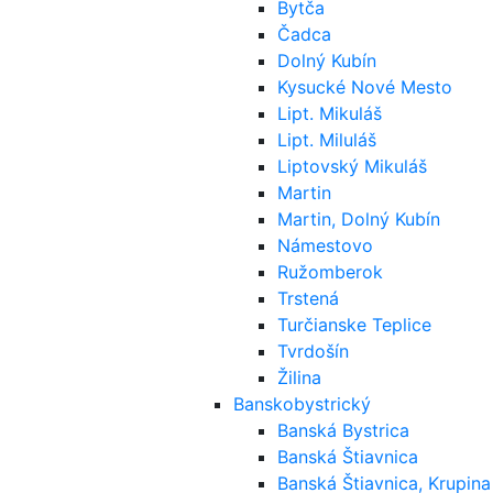
Bytča
Čadca
Dolný Kubín
Kysucké Nové Mesto
Lipt. Mikuláš
Lipt. Miluláš
Liptovský Mikuláš
Martin
Martin, Dolný Kubín
Námestovo
Ružomberok
Trstená
Turčianske Teplice
Tvrdošín
Žilina
Banskobystrický
Banská Bystrica
Banská Štiavnica
Banská Štiavnica, Krupina