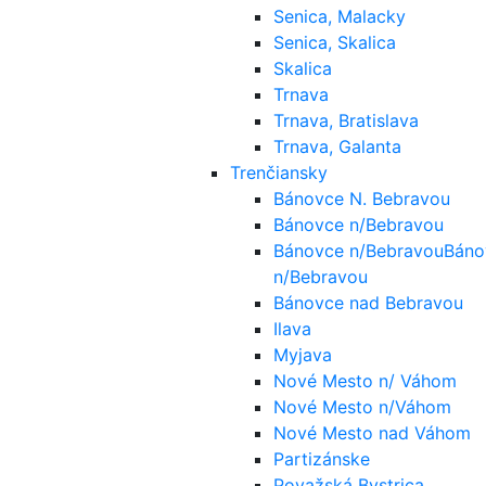
Senica, Malacky
Senica, Skalica
Skalica
Trnava
Trnava, Bratislava
Trnava, Galanta
Trenčiansky
Bánovce N. Bebravou
Bánovce n/Bebravou
Bánovce n/BebravouBáno
n/Bebravou
Bánovce nad Bebravou
Ilava
Myjava
Nové Mesto n/ Váhom
Nové Mesto n/Váhom
Nové Mesto nad Váhom
Partizánske
Považská Bystrica