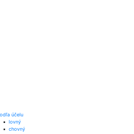
odľa účelu
lovný
chovný